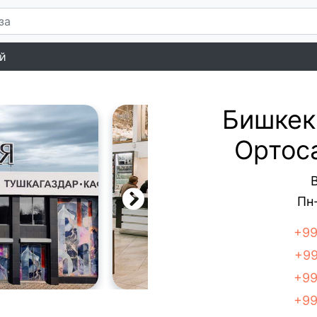
й
Бишкек 
Ортос
Пн-
+99
+99
+99
+99