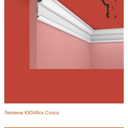
Лепнина KX046cs Cosca