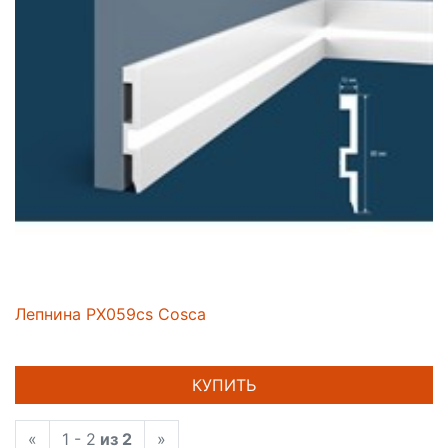
Лепнина PX059cs Cosca
КУПИТЬ
«
1 - 2
из 2
»