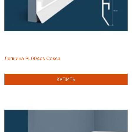
Лепнина PL004cs Cosca
КУПИТЬ