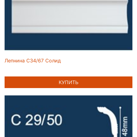
Лепнина C34/67 Солид
КУПИТЬ