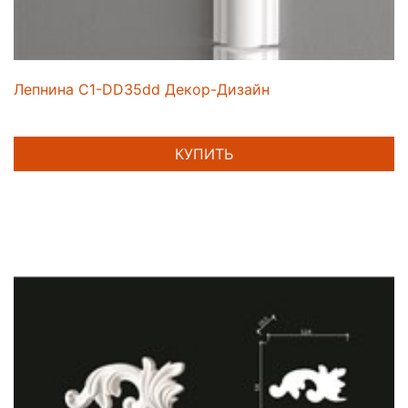
Лепнина C1-DD35dd Декор-Дизайн
КУПИТЬ