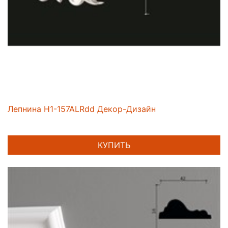
Лепнина H1-157ALRdd Декор-Дизайн
КУПИТЬ