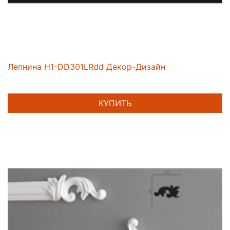
Лепнина H1-DD301LRdd Декор-Дизайн
КУПИТЬ