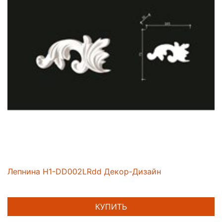
Лепнина H1-DD002LRdd Декор-Дизайн
КУПИТЬ