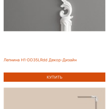
Лепнина H1-DD35LRdd Декор-Дизайн
КУПИТЬ