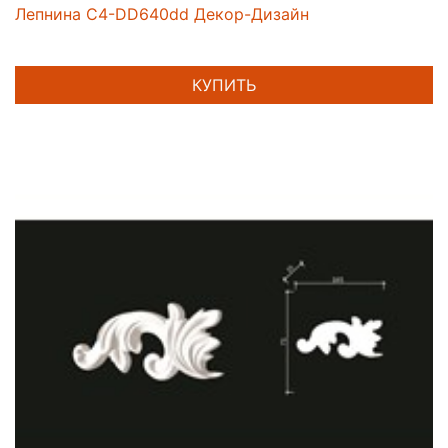
Лепнина C4-DD640dd Декор-Дизайн
КУПИТЬ