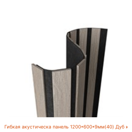
Гибкая акустическа панель 1200*600*9мм(40) Дуб кр