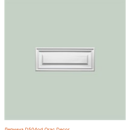
Лепнина D504od Orac Decor