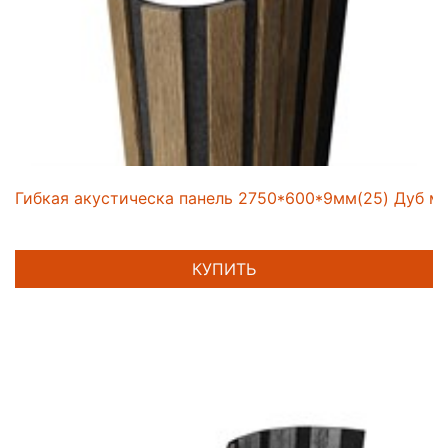
Гибкая акустическа панель 2750*600*9мм(25) Дуб му
КУПИТЬ