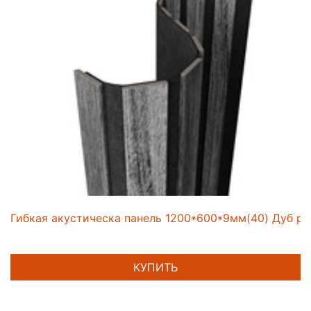
Гибкая акустическа панель 1200*600*9мм(40) Дуб рей
КУПИТЬ