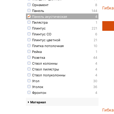
Орнамент
8
Гибка
Панель
144
Панель акустическая
4
Пилястра
1
Плинтус
221
Плинтус СО
6
Плинтус цветной
21
Плитка потолочная
10
Рейка
1
Розетка
44
Ствол колонны
4
Ствол пилястры
4
Ствол полуколонны
4
Угол
30
Уголок
36
Фронтон
4
Материал
Гибка