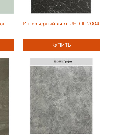
or
Интерьерный лист UHD IL 2004 Мрамор Неро
КУПИТЬ