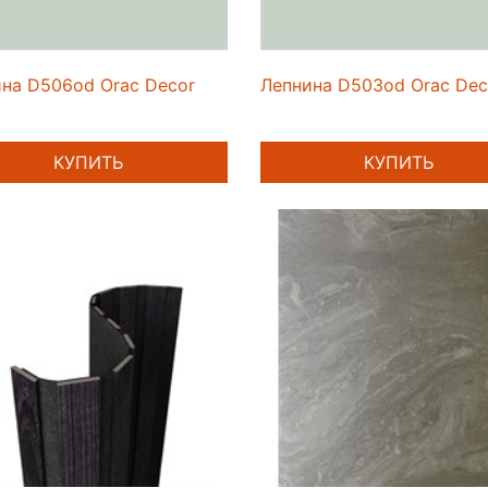
на D506od Orac Decor
Лепнина D503od Orac Dec
КУПИТЬ
КУПИТЬ