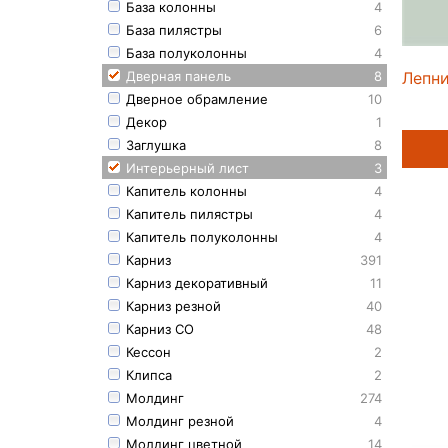
База колонны
4
База пилястры
6
База полуколонны
4
Лепни
Дверная панель
8
Дверное обрамление
10
Декор
1
Заглушка
8
Интерьерный лист
3
Капитель колонны
4
Капитель пилястры
4
Капитель полуколонны
4
Карниз
391
Карниз декоративный
11
Карниз резной
40
Карниз СО
48
Кессон
2
Клипса
2
Молдинг
274
Молдинг резной
4
Молдинг цветной
14