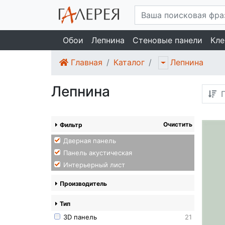
Обои
Лепнина
Стеновые панели
Кле
Главная
Каталог
Лепнина
Лепнина
П
Очистить
Фильтр
Дверная панель
Панель акустическая
Интерьерный лист
Производитель
Тип
3D панель
21