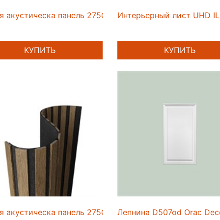
я акустическа панель 2750*600*9мм(40) Ясень дымчаты
Интерьерный лист UHD I
КУПИТЬ
КУПИТЬ
я акустическа панель 2750*600*9мм(25) Дуб муссон Ar
Лепнина D507od Orac Dec