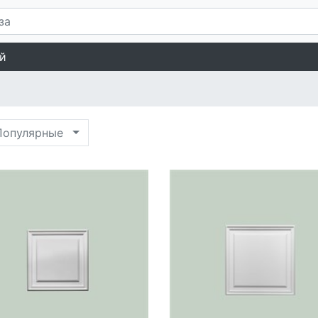
й
опулярные