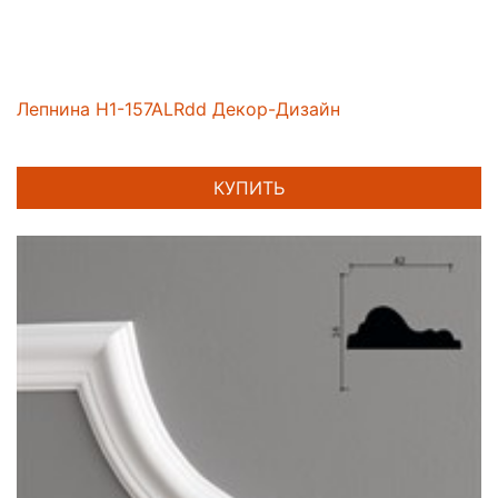
Лепнина H1-157ALRdd Декор-Дизайн
КУПИТЬ