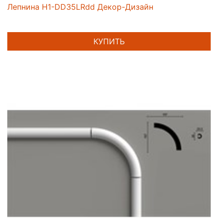
Лепнина H1-DD35LRdd Декор-Дизайн
КУПИТЬ