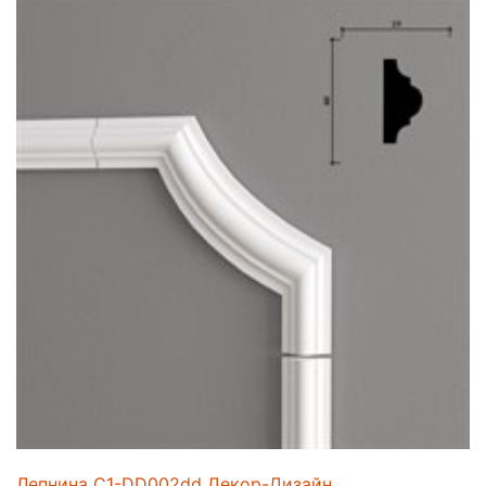
Лепнина C1-DD002dd Декор-Дизайн