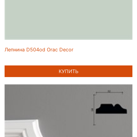
Лепнина D504od Orac Decor
КУПИТЬ