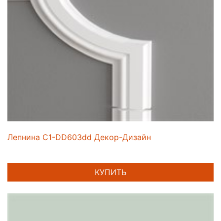
Лепнина C1-DD603dd Декор-Дизайн
КУПИТЬ