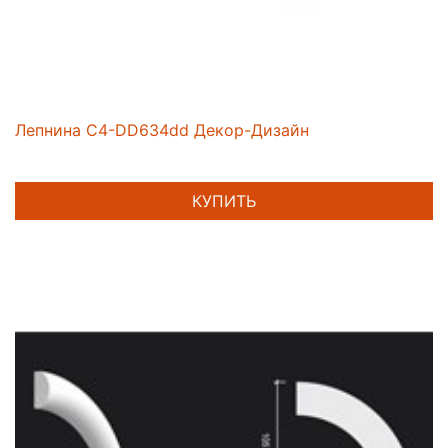
Лепнина C4-DD634dd Декор-Дизайн
КУПИТЬ