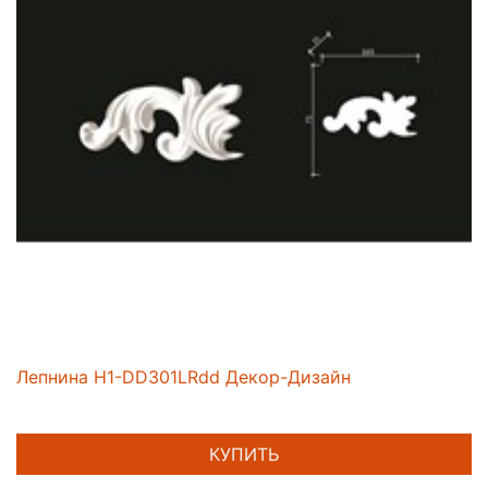
Лепнина H1-DD301LRdd Декор-Дизайн
КУПИТЬ