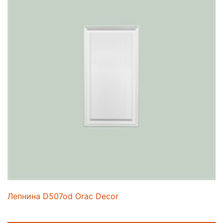
Лепнина D507od Orac Decor