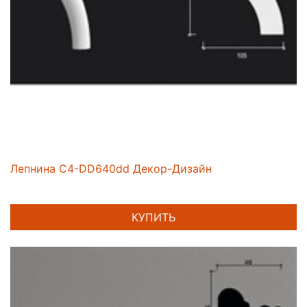
Лепнина C4-DD640dd Декор-Дизайн
КУПИТЬ