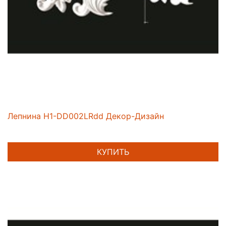
Лепнина H1-DD002LRdd Декор-Дизайн
КУПИТЬ