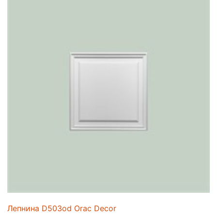
Лепнина D503od Orac Decor