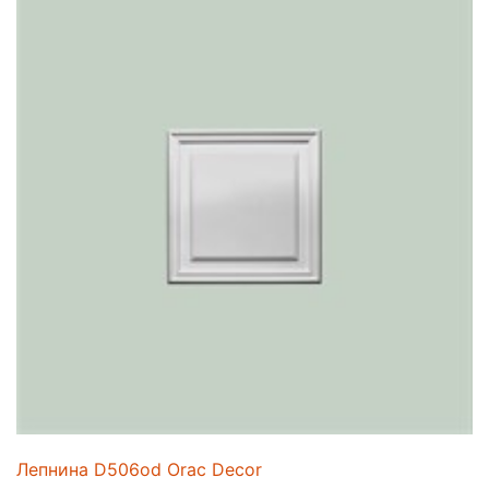
Лепнина D506od Orac Decor