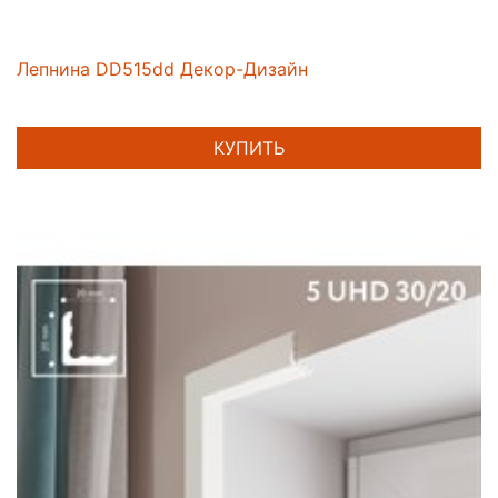
Лепнина DD515dd Декор-Дизайн
КУПИТЬ