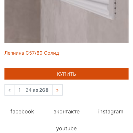
Лепнина C57/80 Солид
КУПИТЬ
«
1 - 24
из 268
»
facebook
вконтакте
instagram
youtube