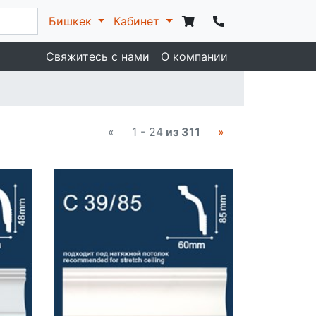
Бишкек
Кабинет
Свяжитесь с нами
О компании
«
1 - 24
из 311
»