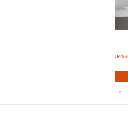
Лепн
«