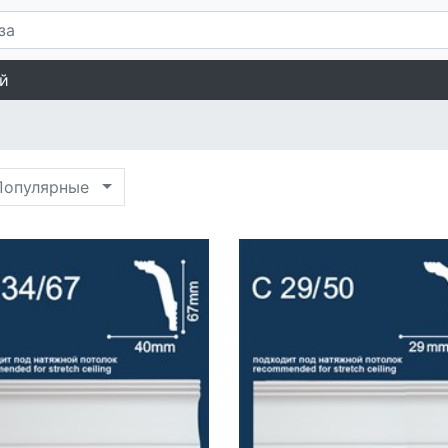
й
опулярные