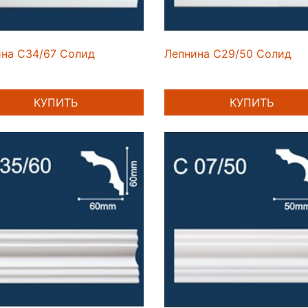
на C34/67 Солид
Лепнина C29/50 Солид
КУПИТЬ
КУПИТЬ