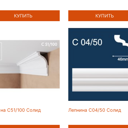
КУПИТЬ
КУПИТЬ
на C51/100 Солид
Лепнина C04/50 Солид