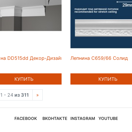
ина DD515dd Декор-Дизайн
Лепнина C659/66 Солид
КУПИТЬ
КУПИТЬ
1 - 24
из 311
»
FACEBOOK
ВКОНТАКТЕ
INSTAGRAM
YOUTUBE