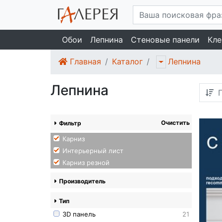
Обои
Лепнина
Стеновые панели
Кле
Главная
Каталог
Лепнина
Лепнина
П
Очистить
Фильтр
Карниз
Интерьерный лист
Карниз резной
Производитель
Тип
3D панель
21