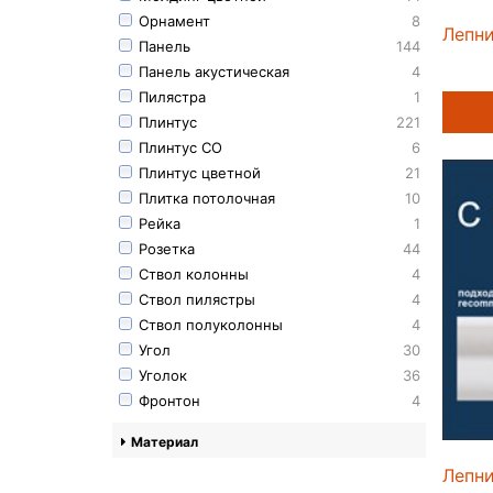
Орнамент
8
Лепн
Панель
144
Панель акустическая
4
Пилястра
1
Плинтус
221
Плинтус СО
6
Плинтус цветной
21
Плитка потолочная
10
Рейка
1
Розетка
44
Ствол колонны
4
Ствол пилястры
4
Ствол полуколонны
4
Угол
30
Уголок
36
Фронтон
4
Материал
Лепни