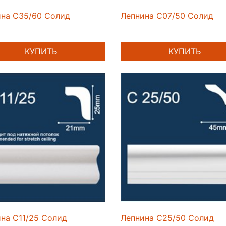
ина C35/60 Солид
Лепнина C07/50 Солид
КУПИТЬ
КУПИТЬ
на C11/25 Солид
Лепнина C25/50 Солид