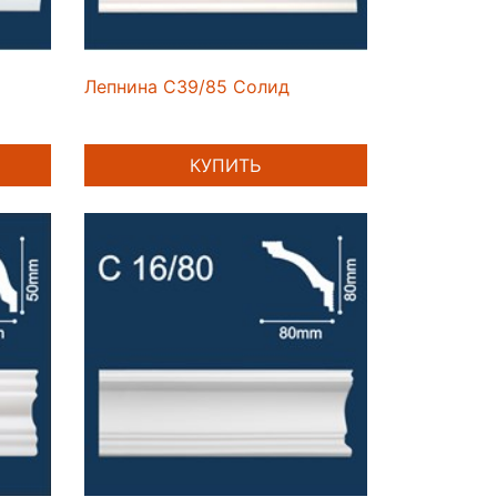
Лепнина C39/85 Солид
КУПИТЬ