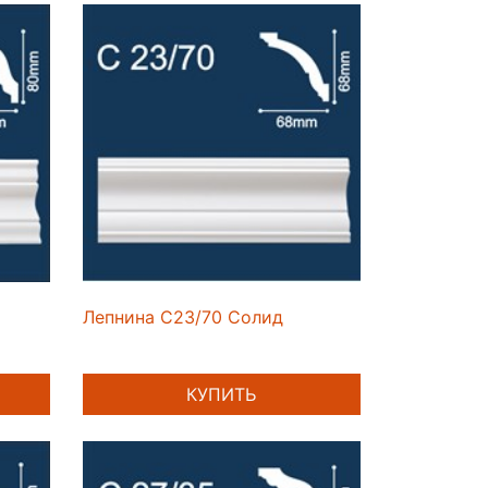
Лепнина C23/70 Солид
КУПИТЬ