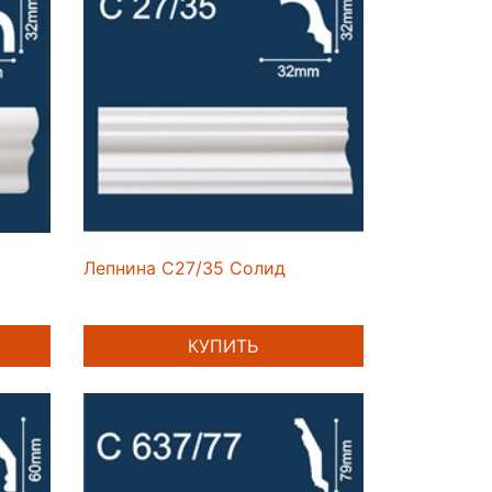
Лепнина C27/35 Солид
КУПИТЬ