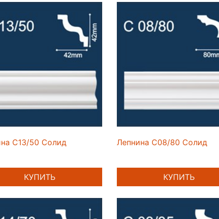
на C13/50 Солид
Лепнина C08/80 Солид
КУПИТЬ
КУПИТЬ