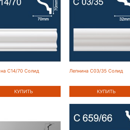
на C14/70 Солид
Лепнина C03/35 Солид
КУПИТЬ
КУПИТЬ