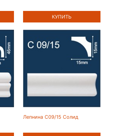
КУПИТЬ
Лепнина C09/15 Солид