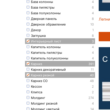
База колонны
4
База пилястры
6
База полуколонны
4
Лепни
Дверная панель
8
Дверное обрамление
10
Декор
1
Заглушка
8
Интерьерный лист
3
Капитель колонны
4
Капитель пилястры
4
Капитель полуколонны
4
Карниз
391
Карниз декоративный
11
Карниз резной
40
Карниз СО
48
Кессон
2
Клипса
2
Молдинг
274
Молдинг резной
4
Молдинг цветной
14