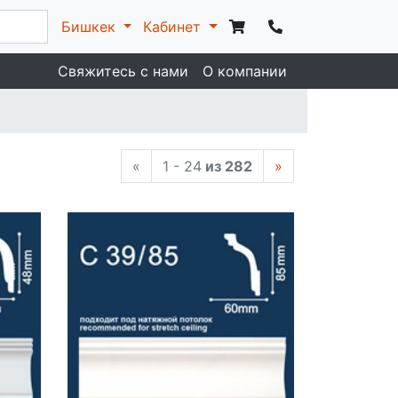
Бишкек
Кабинет
Свяжитесь с нами
О компании
«
1 - 24
из 282
»