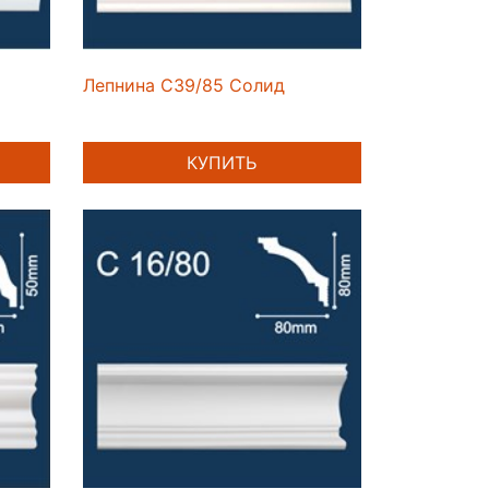
Лепнина C39/85 Солид
КУПИТЬ