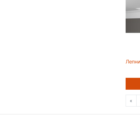
Лепн
«