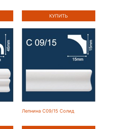
КУПИТЬ
Лепнина C09/15 Солид