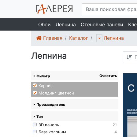
Обои
Лепнина
Стеновые панели
Кле
Главная
Каталог
Лепнина
Лепнина
П
Очистить
Фильтр
Карниз
Молдинг цветной
Производитель
Тип
3D панель
21
База колонны
4