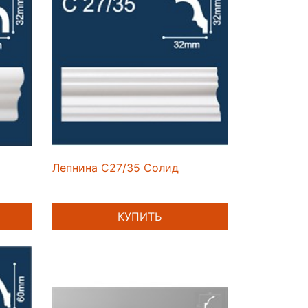
Лепнина C27/35 Солид
КУПИТЬ