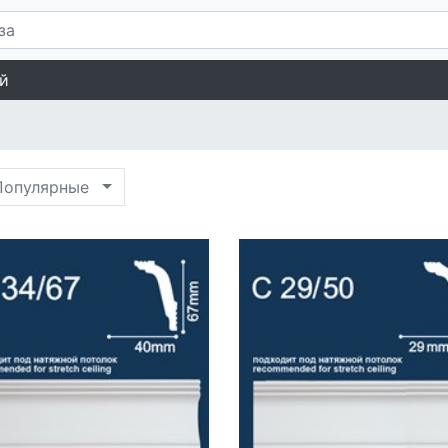
й
опулярные