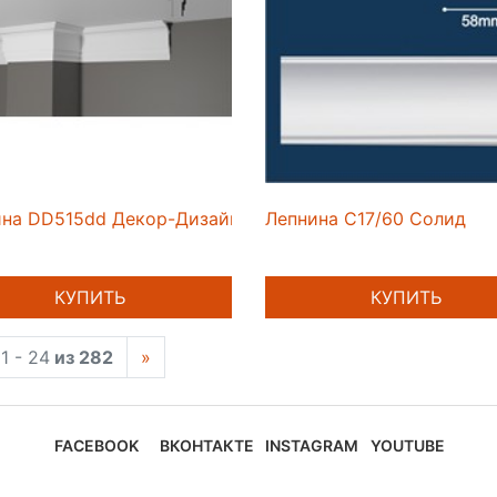
ина DD515dd Декор-Дизайн
Лепнина C17/60 Солид
КУПИТЬ
КУПИТЬ
1 - 24
из 282
»
FACEBOOK
ВКОНТАКТЕ
INSTAGRAM
YOUTUBE