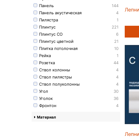
Панель
144
Лепн
Панель акустическая
4
Пилястра
1
Плинтус
221
Плинтус СО
6
Плинтус цветной
21
Плитка потолочная
10
Рейка
1
Розетка
44
Ствол колонны
4
Ствол пилястры
4
Ствол полуколонны
4
Угол
30
Уголок
36
Фронтон
4
Материал
Лепни