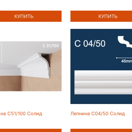
КУПИТЬ
КУПИТЬ
на C51/100 Солид
Лепнина C04/50 Солид