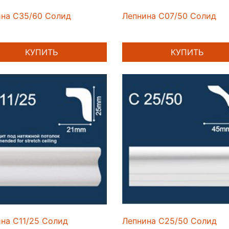
ина C35/60 Солид
Лепнина C07/50 Солид
КУПИТЬ
КУПИТЬ
на C11/25 Солид
Лепнина C25/50 Солид