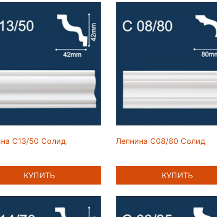
на C13/50 Солид
Лепнина C08/80 Солид
КУПИТЬ
КУПИТЬ