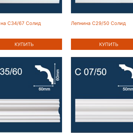
на C34/67 Солид
Лепнина C29/50 Солид
КУПИТЬ
КУПИТЬ