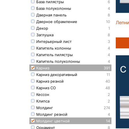
База пилястры
6
База полуколонны
4
Дверная панель
8
Дверное обрамление
10
Лепни
Декор
1
Заглушка
8
Интерьерный лист
3
Капитель колонны
4
Капитель пилястры
4
Капитель полуколонны
4
Карниз
391
Карниз декоративный
11
Карниз резной
40
Карниз СО
48
Кессон
2
Клипса
2
Молдинг
274
Молдинг резной
4
Молдинг цветной
14
Орнамент
8