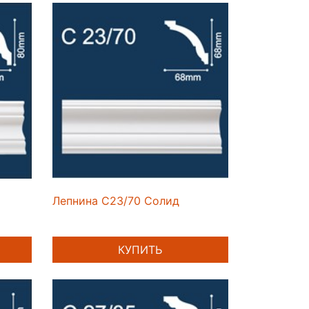
Лепнина C23/70 Солид
КУПИТЬ