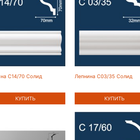
на C14/70 Солид
Лепнина C03/35 Солид
КУПИТЬ
КУПИТЬ