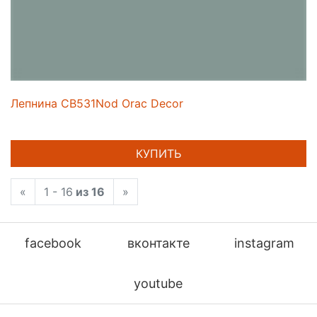
Лепнина CB531Nod Orac Decor
КУПИТЬ
«
1 - 16
из 16
»
facebook
вконтакте
instagram
youtube