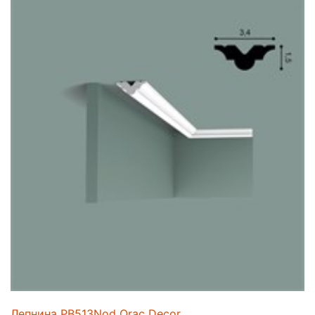
Лепнина PB513Nod Orac Decor