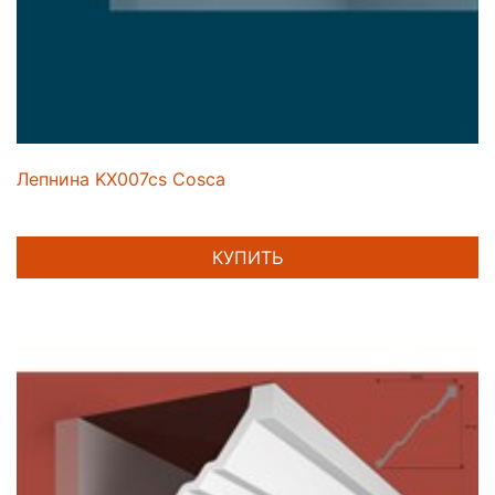
Лепнина KX007cs Cosca
КУПИТЬ