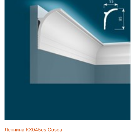
Лепнина KX045cs Cosca