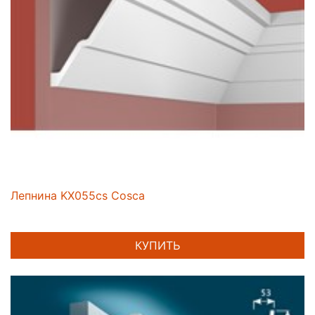
Лепнина KX055cs Cosca
КУПИТЬ