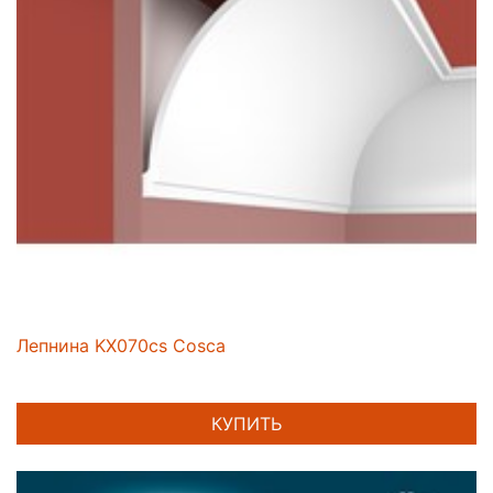
Лепнина KX070cs Cosca
КУПИТЬ