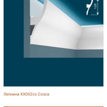
Лепнина KX002cs Cosca