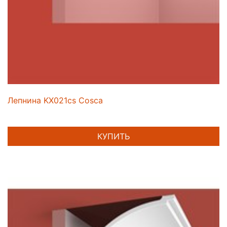
Лепнина KX021cs Cosca
КУПИТЬ