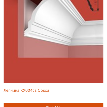
Лепнина KX004cs Cosca