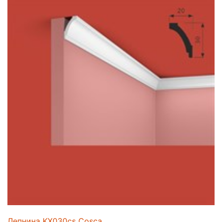
Лепнина KX030cs Cosca