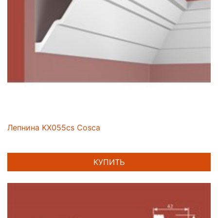
Лепнина KX055cs Cosca
КУПИТЬ