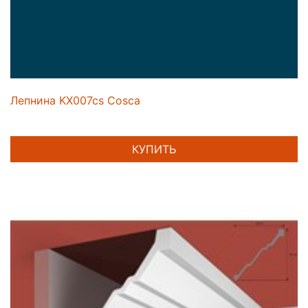
Лепнина KX007cs Cosca
КУПИТЬ