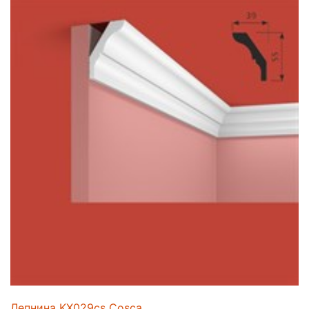
Лепнина KX029cs Cosca