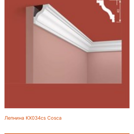
Лепнина KX034cs Cosca