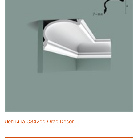
Лепнина C342od Orac Decor