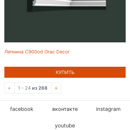
Лепнина C900od Orac Decor
КУПИТЬ
«
1 - 24
из 268
»
facebook
вконтакте
instagram
youtube