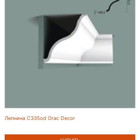
Лепнина C335od Orac Decor