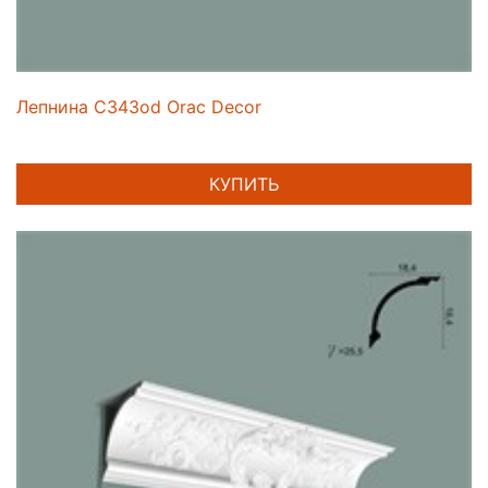
Лепнина C343od Orac Decor
КУПИТЬ