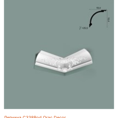
Лепнина C338Bod Orac Decor