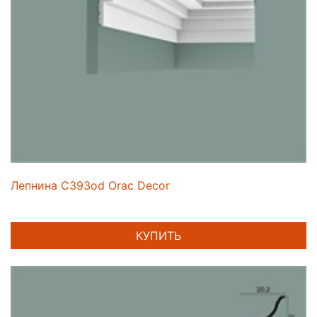
Лепнина C393od Orac Decor
КУПИТЬ