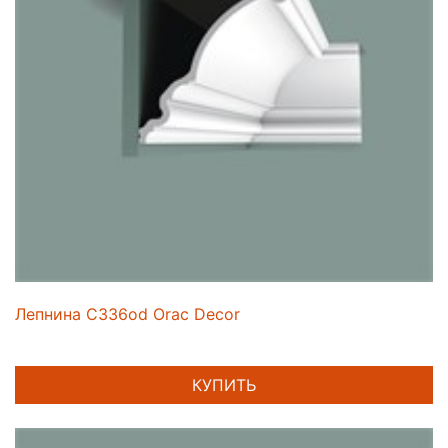
Лепнина C336od Orac Decor
КУПИТЬ