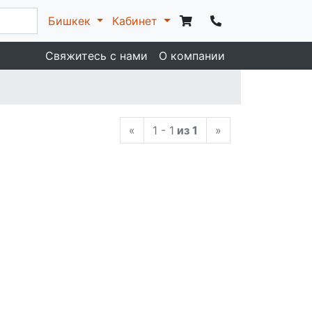
Бишкек
Кабинет
Свяжитесь с нами
О компании
«
1 - 1
из 1
»