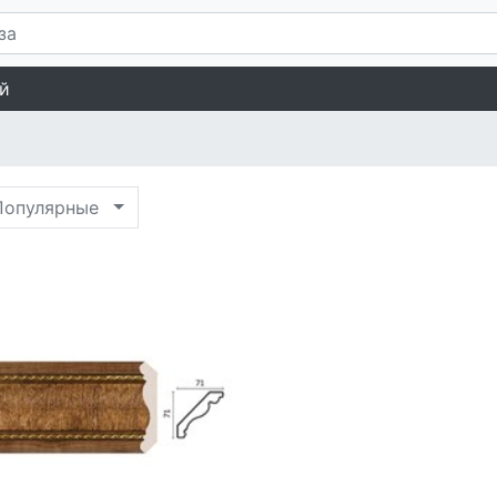
й
опулярные