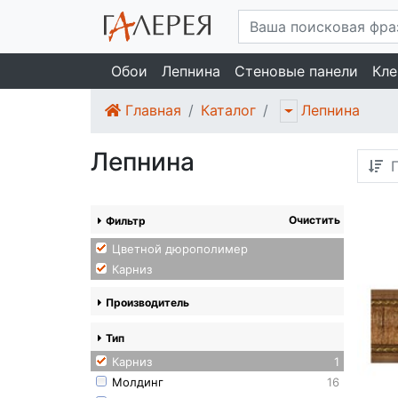
Обои
Лепнина
Стеновые панели
Кле
Главная
Каталог
Лепнина
Лепнина
П
Очистить
Фильтр
Цветной дюрополимер
Карниз
Производитель
Тип
Карниз
1
Молдинг
16